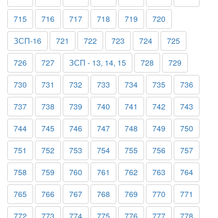
715
716
717
718
719
720
ЗСП-16
721
722
723
724
725
726
727
ЗСП - 13, 14, 15
728
729
730
731
732
733
734
735
736
737
738
739
740
741
742
743
744
745
746
747
748
749
750
751
752
753
754
755
756
757
758
759
760
761
762
763
764
765
766
767
768
769
770
771
772
773
774
775
776
777
778