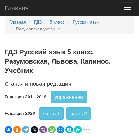
Главная
Главная
ГДЗ
5 класс
Русский язык
Разумовская учебник
ГДЗ Русский язык 5 класс.
Разумовская, Львова, Капинос.
Учебник
Старая и новая редакции
упражнения
Редакция
2011-2019
-
часть 1
часть 2
Редакция
2020
-