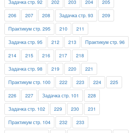
Задачка стр. 92
202
203
204
205
206
207
208
Задачка стр. 93
209
Практикум стр. 295
210
211
Задачка стр. 95
212
213
Практикум стр. 96
214
215
216
217
218
Задачка стр. 98
219
220
221
Практикум стр. 100
222
223
224
225
226
227
Задачка стр. 101
228
Задачка стр. 102
229
230
231
Практикум стр. 104
232
233