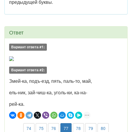
предыдущей буквы.
Ответ
Вариант ответа #1:
Вариант ответа #2:
Змей-ка, подъ-езд, пять, паль-то, май,
ель-ник, зай-чиш-ка, уголь-ки, ка-на-
рей-ка.
74
75
76
77
78
79
80