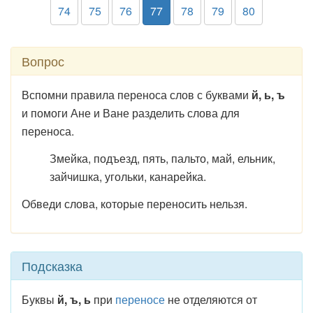
74
75
76
77
78
79
80
Вопрос
Вспомни правила переноса слов с буквами
й, ь, ъ
и помоги Ане и Ване разделить слова для
переноса.
Змейка, подъезд, пять, пальто, май, ельник,
зайчишка, угольки, канарейка.
Обведи слова, которые переносить нельзя.
Подсказка
Буквы
й, ъ, ь
при
переносе
не отделяются от